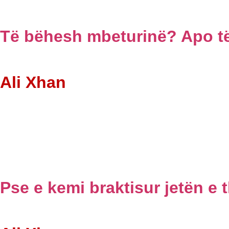
Të bëhesh mbeturinë? Apo të
Ali Xhan
Pse e kemi braktisur jetën e 