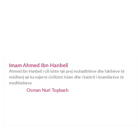
Imam Ahmed Ibn Hanbeli
Ahmed ibn Hanbeli i cili ishte një prej muhadithëve dhe fakihëve të
mëdhenj që ka nxjerrë civilizimi Islam dhe i katërti i imamllarëve të
medhhebeve
Osman Nuri Topbash