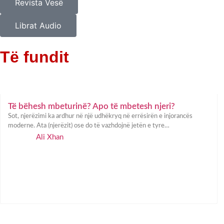
Revista Vesë
Librat Audio
Të fundit
Të bëhesh mbeturinë? Apo të mbetesh njeri?
Sot, njerëzimi ka ardhur në një udhëkryq në errësirën e injorancës
moderne. Ata (njerëzit) ose do të vazhdojnë jetën e tyre…
Ali Xhan