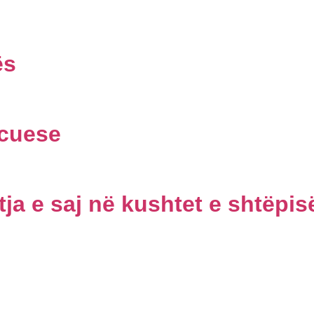
ës
rcuese
tja e saj në kushtet e shtëpis