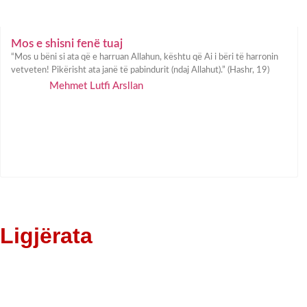
Mos e shisni fenë tuaj
“Mos u bëni si ata që e harruan Allahun, kështu që Ai i bëri të harronin
vetveten! Pikërisht ata janë të pabindurit (ndaj Allahut).” (Hashr, 19)
Mehmet Lutfi Arsllan
Ligjërata