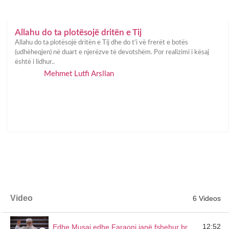
Allahu do ta plotësojë dritën e Tij
Allahu do ta plotësojë dritën e Tij dhe do t’i vë frerët e botës
(udhëheqjen) në duart e njerëzve të devotshëm. Por realizimi i kësaj
është i lidhur..
Mehmet Lutfi Arsllan
Video
6 Videos
12:52
Edhe Musai edhe Faraoni janë fshehur brenda teje - Osman Nuri Topbash