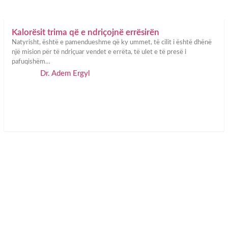
Kalorësit trima që e ndriçojnë errësirën
Natyrisht, është e pamendueshme që ky ummet, të cilit i është dhënë
një mision për të ndriçuar vendet e errëta, të ulet e të presë i
pafuqishëm…
Dr. Adem Ergyl