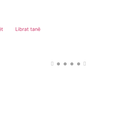
ët
Librat tanë