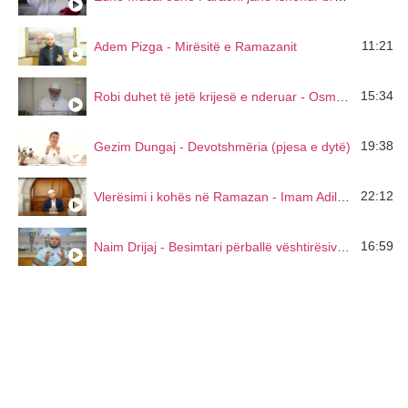
11:21
Adem Pizga - Mirësitë e Ramazanit
15:34
Robi duhet të jetë krijesë e nderuar - Osman Nuri Topbash
19:38
Gezim Dungaj - Devotshmëria (pjesa e dytë)
22:12
Vlerësimi i kohës në Ramazan - Imam Adil Cukali
16:59
Naim Drijaj - Besimtari përballë vështirësive dhe sprovave