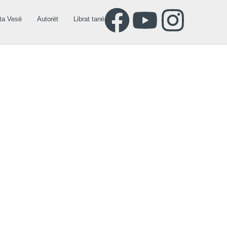
ta Vesë
Autorët
Librat tanë