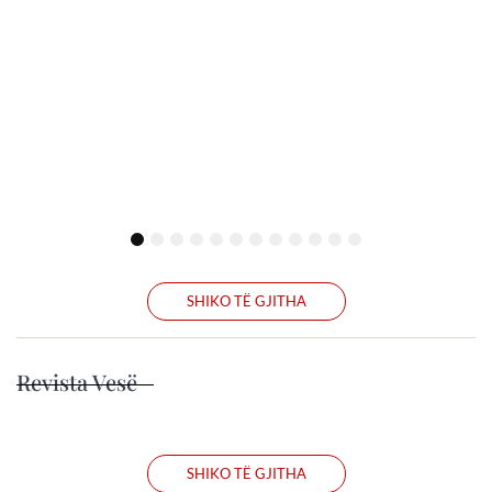
1
2
3
4
5
6
7
8
9
10
11
12
SHIKO TË GJITHA
Revista Vesë
SHIKO TË GJITHA