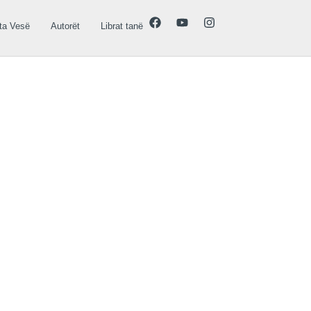
ta Vesë
Autorët
Librat tanë