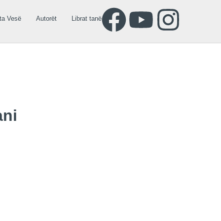
ta Vesë
Autorët
Librat tanë
ani