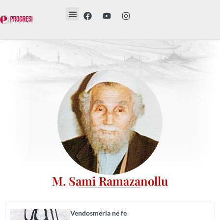
Revista Etika
Revista Vesë
Librat tanë
M. Sami Ramazanollu
Vendosmëria në fe