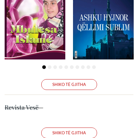
1
2
3
4
5
6
7
8
9
10
SHIKO TË GJITHA
Revista Vesë
SHIKO TË GJITHA