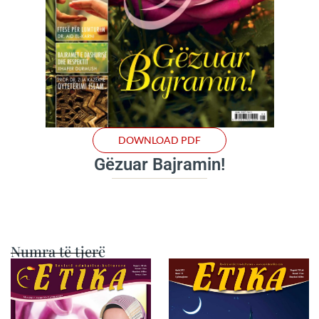
DOWNLOAD PDF
Gëzuar Bajramin!
Numra të tjerë