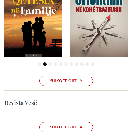
1
2
3
4
5
6
7
8
9
10
11
SHIKO TË GJITHA
Revista Vesë
SHIKO TË GJITHA