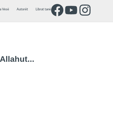
a Vesë
Autorët
Librat tanë
llahut...