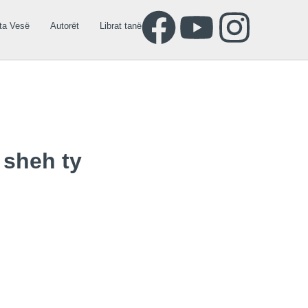
ta Vesë
Autorët
Librat tanë
 sheh ty