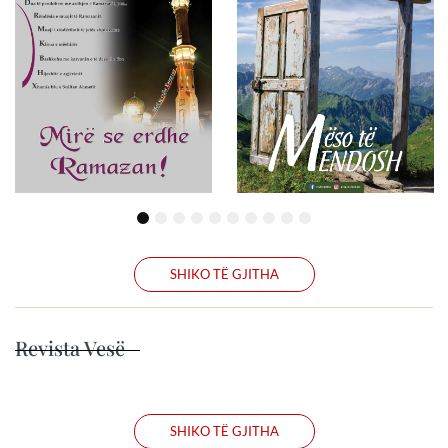
1
2
3
4
5
6
7
8
9
10
SHIKO TË GJITHA
Revista Vesë
SHIKO TË GJITHA