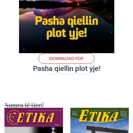
DOWNLOAD PDF
Pasha qiellin plot yje!
Numra të tjerë