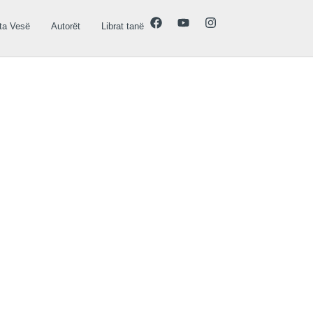
ta Vesë
Autorët
Librat tanë