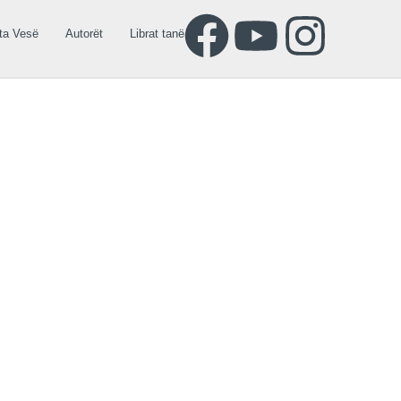
ta Vesë
Autorët
Librat tanë