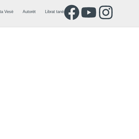
ta Vesë
Autorët
Librat tanë