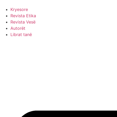
Skip
to
Kryesore
content
Revista Etika
Revista Vesë
Autorët
Librat tanë