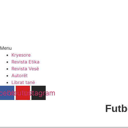
Menu
Kryesore
Revista Etika
Revista Vesë
Autorët
Librat tanë
cebook
Youtube
Instagram
Futb